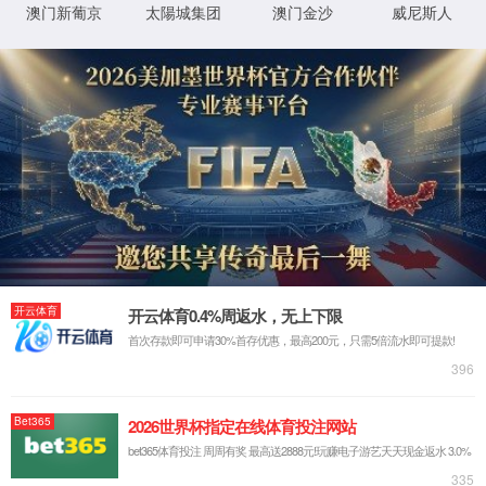
司蓝脉总经理袁振宇博士分别是2012年度及2019年度“上海市五一劳动
奖章”获得者。
“上海市五一劳动奖状”是上海市总工会授予本市企事业单位的最高荣
誉，根据《上海市五一劳动奖状（奖章）、工人先锋号评选管理办
法》进行评审。经民主推荐、初审、社会公示及审定批准，最终评选
出为上海市经济建设、政治建设、文化建设、社会建设以及生态文明
建设和党的建设做出突出贡献的先进单位。近年来，太阳集团
tcy8722™深入探索全员创新，持续激发员工的创新创造活力，面向全
员开展了多次劳动竞赛。2019年度，公司在工会支持下开展了“匠心传
承、精耕细作、平凡一线、献礼祖国”为主题的劳动竞赛，共采纳员工
合理化建议共计400多条，采纳率高达96%，在实现全员创新、体现员
工价值的同时，弘扬劳模精神和工匠精神，促进公司的可持续发展。
此次太阳集团tcy8722™荣获“上海市五一劳动奖状”，既是上海市总工
会及社会各界对公司坚持创新引领战略、打造高质量团队等各项工作
的高度肯定，更是公司全体员工共同努力的结果。太阳集团tcy8722™
将以此为更高的起点，紧紧抓住上海建设科技创新中心的历史机遇，
着力提升公司的核心竞争力和品牌影响力，为主动脉及外周血管疾病
患者提供优质普惠的一体化解决方案，早日打造成为该领域世界领先
的高科技公司，为助力上海建成具有全球影响力的科技创新中心作出